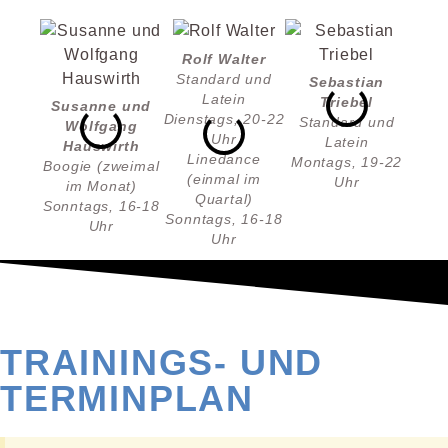
Rolf Walter
Standard und
Sebastian
Anto
Latein
Triebel
Sta
Susanne und
Dienstags, 20-22
Standard und
Wolfgang
Uhr
Latein
Dien
Hauswirth
Linedance
Montags, 19-22
Uhr
Boogie (zweimal
(einmal im
Uhr
1
im Monat)
Quartal)
vertr
Sonntags, 16-18
Sonntags, 16-18
Uhr
Uhr
TRAININGS- UND
TERMINPLAN