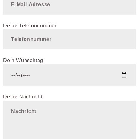
Deine Telefonnummer
Dein Wunschtag
Please leave this field empty.
Please leave this field empty.
Deine Nachricht